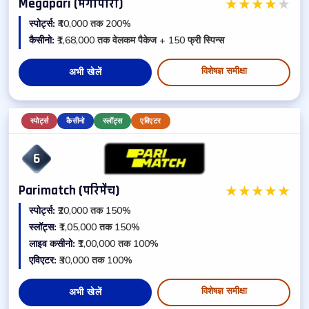
★
★
★
★
★
Megapari (मेगापारी)
स्पोर्ट्स:
₹40,000 तक 200%
कैसीनो:
₹1,68,000 तक वेलकम पैकेज + 150 फ्री स्पिन्स
विशेषज्ञ समीक्षा
अभी खेलें
स्पोर्ट्स
कैसीनो
स्लॉट्स
एविएटर
6
★
★
★
★
★
Parimatch (परिमैच)
स्पोर्ट्स:
₹20,000 तक 150%
स्लॉट्स:
₹1,05,000 तक 150%
लाइव कसीनो:
₹1,00,000 तक 100%
एविएटर:
₹30,000 तक 100%
विशेषज्ञ समीक्षा
अभी खेलें