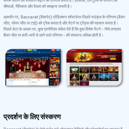
करके जीतने की संभावना बढ़ाने का प्रयास करती हैं। हालांकि, ऐसे टूल्स के उपयोग की
सीमाओं, नैतिकता और वैधता को समझना जरूरी है।
आमतौर पर, Baccarat (बैकारेट) प्रेडिक्शन सॉफ्टवेयर पिछले राउंड्स के परिणाम (बैंकर
जीत, प्लेयर जीत या टाई) को ट्रैक करता है और पैटर्न या ट्रेंड्स की पहचान करता है।
पिछले डेटा के आधार पर, कुछ एल्गोरिदम संकेत देते हैं कि कुछ विशेष पैटर्न - जैसे लगातार
बैंकर जीत या बारी-बारी से आने वाले परिणाम - की संभावना अधिक होती है।
प्रदर्शन के लिए संस्करण