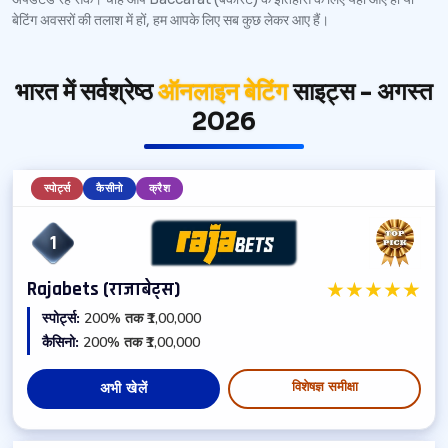
बेटिंग अवसरों की तलाश में हों, हम आपके लिए सब कुछ लेकर आए हैं।
भारत में सर्वश्रेष्ठ
ऑनलाइन बेटिंग
साइट्स - अगस्त
2026
स्पोर्ट्स
कैसीनो
क्रैश
1
★
★
★
★
★
Rajabets (राजाबेट्स)
स्पोर्ट्स:
200% तक ₹1,00,000
कैसिनो:
200% तक ₹1,00,000
विशेषज्ञ समीक्षा
अभी खेलें