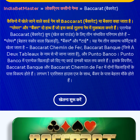
IndiaBetMaster
››
लोकप्रिय कसीनो गेम्स
››
Baccarat (बैकारेट)
कैसिनो में खेले जाने वाले कार्ड गेम को Baccarat (बैकारेट) या बैकारा कहा जाता है।
“प्लेयर” और “बैंकर” दो हाथ हैं जो इस कार्ड तुलना गेम में मुकाबला करते हैं।
प्रत्येक
Baccarat (बैकारेट) कूप (खेल का राउंड) के लिए तीन संभावित परिणाम होते हैं –
“प्लेयर” (बेहतर स्कोर वाला खिलाड़ी), “बैंकर” और “टाई”। यह गेम तीन सामान्य फॉर्मेट्स में
खेला जाता है – Baccarat Chemin de Fer, Baccarat Banque (जिसे A
Deux Tableaux के नाम से भी जाना जाता है), और Punto Banco। Punto
Banco में प्रत्येक खिलाड़ी को दिए गए कार्ड उनकी चाल तय करते हैं। इसके विपरीत,
Baccarat Banque और Baccarat Chemin de Fer में दोनों खिलाड़ियों के
पास विकल्प होते हैं। लगभग 1 प्रतिशत हाउस एज के साथ, बैंकर के पास बेहतर मौके होते
हैं।
खेलना शुरू करें