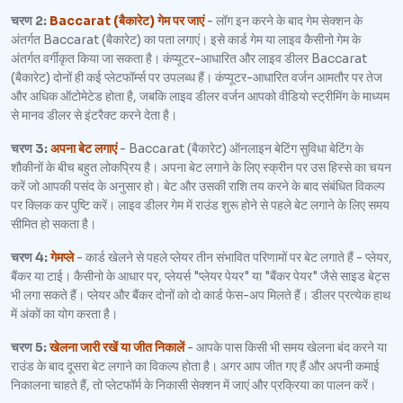
चरण 2:
Baccarat (बैकारेट) गेम पर जाएं
- लॉग इन करने के बाद गेम सेक्शन के
अंतर्गत Baccarat (बैकारेट) का पता लगाएं। इसे कार्ड गेम या लाइव कैसीनो गेम के
अंतर्गत वर्गीकृत किया जा सकता है। कंप्यूटर-आधारित और लाइव डीलर Baccarat
(बैकारेट) दोनों ही कई प्लेटफॉर्म्स पर उपलब्ध हैं। कंप्यूटर-आधारित वर्जन आमतौर पर तेज
और अधिक ऑटोमेटेड होता है, जबकि लाइव डीलर वर्जन आपको वीडियो स्ट्रीमिंग के माध्यम
से मानव डीलर से इंटरैक्ट करने देता है।
चरण 3:
अपना बेट लगाएं
- Baccarat (बैकारेट) ऑनलाइन बेटिंग सुविधा बेटिंग के
शौकीनों के बीच बहुत लोकप्रिय है। अपना बेट लगाने के लिए स्क्रीन पर उस हिस्से का चयन
करें जो आपकी पसंद के अनुसार हो। बेट और उसकी राशि तय करने के बाद संबंधित विकल्प
पर क्लिक कर पुष्टि करें। लाइव डीलर गेम में राउंड शुरू होने से पहले बेट लगाने के लिए समय
सीमित हो सकता है।
चरण 4:
गेमप्ले
- कार्ड खेलने से पहले प्लेयर तीन संभावित परिणामों पर बेट लगाते हैं - प्लेयर,
बैंकर या टाई। कैसीनो के आधार पर, प्लेयर्स "प्लेयर पेयर" या "बैंकर पेयर" जैसे साइड बेट्स
भी लगा सकते हैं। प्लेयर और बैंकर दोनों को दो कार्ड फेस-अप मिलते हैं। डीलर प्रत्येक हाथ
में अंकों का योग करता है।
चरण 5:
खेलना जारी रखें या जीत निकालें
- आपके पास किसी भी समय खेलना बंद करने या
राउंड के बाद दूसरा बेट लगाने का विकल्प होता है। अगर आप जीत गए हैं और अपनी कमाई
निकालना चाहते हैं, तो प्लेटफॉर्म के निकासी सेक्शन में जाएं और प्रक्रिया का पालन करें।