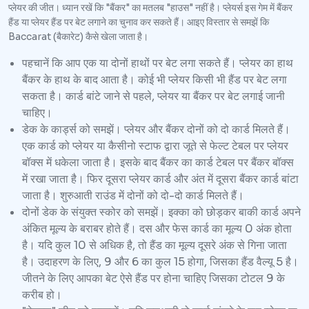
प्लेयर की जीत। ध्यान रखें कि "बैंकर" का मतलब "हाउस" नहीं है। प्लेयर्स इस गेम में बैंकर
हैंड या प्लेयर हैंड पर बेट लगाने का चुनाव कर सकते हैं। आइए विस्तार से समझें कि
Baccarat (बैकारेट) कैसे खेला जाता है।
पहचानें कि आप एक या दोनों हाथों पर बेट लगा सकते हैं। प्लेयर का हाथ
बैंकर के हाथ के बाद आता है। कोई भी प्लेयर किसी भी हैंड पर बेट लगा
सकता है। कार्ड बांटे जाने से पहले, प्लेयर या बैंकर पर बेट लगाई जानी
चाहिए।
डेक के कार्ड्स को समझें। प्लेयर और बैंकर दोनों को दो कार्ड मिलते हैं।
एक कार्ड को प्लेयर या कैसीनो स्टाफ द्वारा जूते से फेल्ट टेबल पर प्लेयर
बॉक्स में धकेला जाता है। इसके बाद बैंकर का कार्ड टेबल पर बैंकर बॉक्स
में रखा जाता है। फिर दूसरा प्लेयर कार्ड और अंत में दूसरा बैंकर कार्ड बांटा
जाता है। शुरुआती राउंड में दोनों को दो-दो कार्ड मिलते हैं।
दोनों डेक के संयुक्त स्कोर को समझें। इक्का को छोड़कर बाकी कार्ड अपने
अंकित मूल्य के बराबर होते हैं। दस और फेस कार्ड का मूल्य 0 अंक होता
है। यदि कुल 10 से अधिक है, तो हैंड का मूल्य दूसरे अंक से गिना जाता
है। उदाहरण के लिए, 9 और 6 का कुल 15 होगा, जिसका हैंड वैल्यू 5 है।
जीतने के लिए आपका बेट ऐसे हैंड पर होना चाहिए जिसका टोटल 9 के
करीब हो।