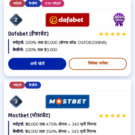
स्पोर्ट्स
कैसीनो
OW स्पोर्ट्स
2
★
★
★
★
★
Dafabet (डैफाबेट)
स्पोर्ट्स:
200% तक ₹20,000 (बोनस कोड: DSFDB200INR)
कैसीनो:
100% तक ₹20,000
विशेषज्ञ समीक्षा
अभी खेलें
स्पोर्ट्स
कैसीनो
3
★
★
★
★
★
Mostbet (मोस्टबेट)
स्पोर्ट्स:
₹58,000 तक 475% बोनस + 340 फ्री स्पिन्स
कैसीनो:
₹58,000 तक 350% बोनस + 345 फ्री स्पिन्स