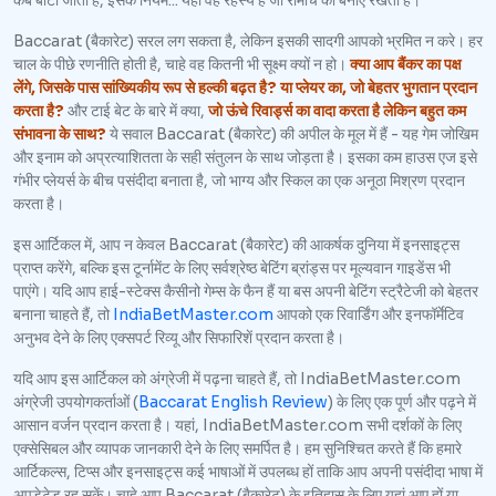
कब बांटा जाता है, इसके नियम... यही वह रहस्य है जो रोमांच को बनाए रखता है।
Baccarat (बैकारेट) सरल लग सकता है, लेकिन इसकी सादगी आपको भ्रमित न करे। हर
चाल के पीछे रणनीति होती है, चाहे वह कितनी भी सूक्ष्म क्यों न हो।
क्या आप बैंकर का पक्ष
लेंगे, जिसके पास सांख्यिकीय रूप से हल्की बढ़त है? या प्लेयर का, जो बेहतर भुगतान प्रदान
करता है?
और टाई बेट के बारे में क्या,
जो ऊंचे रिवार्ड्स का वादा करता है लेकिन बहुत कम
संभावना के साथ?
ये सवाल Baccarat (बैकारेट) की अपील के मूल में हैं - यह गेम जोखिम
और इनाम को अप्रत्याशितता के सही संतुलन के साथ जोड़ता है। इसका कम हाउस एज इसे
गंभीर प्लेयर्स के बीच पसंदीदा बनाता है, जो भाग्य और स्किल का एक अनूठा मिश्रण प्रदान
करता है।
इस आर्टिकल में, आप न केवल Baccarat (बैकारेट) की आकर्षक दुनिया में इनसाइट्स
प्राप्त करेंगे, बल्कि इस टूर्नामेंट के लिए सर्वश्रेष्ठ बेटिंग ब्रांड्स पर मूल्यवान गाइडेंस भी
पाएंगे। यदि आप हाई-स्टेक्स कैसीनो गेम्स के फैन हैं या बस अपनी बेटिंग स्ट्रैटेजी को बेहतर
बनाना चाहते हैं, तो
IndiaBetMaster.com
आपको एक रिवार्डिंग और इनफॉर्मेटिव
अनुभव देने के लिए एक्सपर्ट रिव्यू और सिफारिशें प्रदान करता है।
यदि आप इस आर्टिकल को अंग्रेजी में पढ़ना चाहते हैं, तो IndiaBetMaster.com
अंग्रेजी उपयोगकर्ताओं (
Baccarat English Review
) के लिए एक पूर्ण और पढ़ने में
आसान वर्जन प्रदान करता है। यहां, IndiaBetMaster.com सभी दर्शकों के लिए
एक्सेसिबल और व्यापक जानकारी देने के लिए समर्पित है। हम सुनिश्चित करते हैं कि हमारे
आर्टिकल्स, टिप्स और इनसाइट्स कई भाषाओं में उपलब्ध हों ताकि आप अपनी पसंदीदा भाषा में
अपडेटेड रह सकें। चाहे आप Baccarat (बैकारेट) के इतिहास के लिए यहां आए हों या