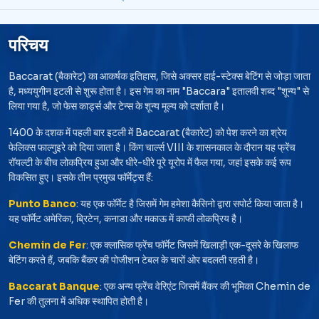
परिचय
Baccarat (बैकारेट) का आकर्षक इतिहास, जिसे अक्सर हाई-स्टेक्स बेटिंग से जोड़ा जाता
है, मध्ययुगीन इटली से शुरू होता है। इस गेम का नाम "Baccara" इतालवी शब्द "शून्य" से
लिया गया है, जो फेस कार्ड्स और टेन्स के शून्य मूल्य को दर्शाता है।
1400 के दशक में पहली बार इटली में Baccarat (बैकारेट) को पेश करने का श्रेय
फेलिक्स फाल्गुइरे को दिया जाता है। किंग चार्ल्स VIII के शासनकाल के दौरान यह फ्रेंच
रॉयल्टी के बीच लोकप्रिय हुआ और धीरे-धीरे पूरे यूरोप में फैल गया, जहां इसके कई रूप
विकसित हुए। इसके तीन प्रमुख फॉर्मेट्स हैं:
Punto Banco
: यह एक फॉर्मेट है जिसमें गेम हमेशा कैसिनो द्वारा सपोर्ट किया जाता है।
यह फॉर्मेट अमेरिका, ब्रिटेन, कनाडा और मकाऊ में काफी लोकप्रिय है।
Chemin de Fer
: एक क्लासिक फ्रेंच फॉर्मेट जिसमें खिलाड़ी एक-दूसरे के खिलाफ
बेटिंग करते हैं, जबकि बैंकर की पोजीशन टेबल के चारों ओर बदलती रहती है।
Baccarat Banque
: एक अन्य फ्रेंच वेरिएंट जिसमें बैंकर की भूमिका Chemin de
Fer की तुलना में अधिक स्थापित होती है।