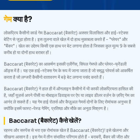
गेम
क्या है?
लोकप्रिय कैसीनो कार्ड गेम Baccarat (बैकारेट) अक्सर विलासिता और हाई-स्टेक्स
बेटिंग से जुड़ा होता है। इस तुलना वाले खेल में दो हाथ मुकाबला करते हैं - "प्लेयर" और
"बैंकर"। खेल का उद्देश्य किसी एक हाथ पर बेट लगाना होता है जिसका कुल मूल्य 9 के सबसे
करीब हो या दोनों हाथ बराबर हों।
Baccarat (बैकारेट) का आकर्षण इसकी एलीगेंस, सिंपल गेमप्ले और प्लेयर-फ्रेंडली
ऑड्स में है। यह एक हाई-स्टेक्स गेम के रूप में जाना जाता है जो समृद्ध प्लेयर्स को आकर्षित
करता है जो लग्जरी कैसीनो वातावरण में बड़े बेट लगाना पसंद करते हैं।
Baccarat (बैकारेट) ने हाल ही में ऑनलाइन कैसीनो में भी काफी लोकप्रियता हासिल की
है, जहाँ यूज़र्स अपने पीसी या मोबाइल डिवाइस पर ऐप या लाइव डीलर वर्ज़न के ज़रिए गेम का
आनंद ले सकते हैं। यह गेम हाई रोलर्स और कैज़ुअल गेमर्स दोनों के लिए रोमांचक अनुभव है
क्योंकि इसमें फास्ट-पेस्ड गेमिंग, प्रतिष्ठा और मौके का अनूठा मिश्रण है।
Baccarat (बैकारेट) कैसे खेलें?
रहस्य और सस्पेंस से भरा एक रोमांचक खेल है Baccarat (बैकारेट)! इसे खेलना और
सीखना आसान है। इस गेम में तीन संभावित परिणाम होते हैं - बराबरी, बैंकर की जीत और