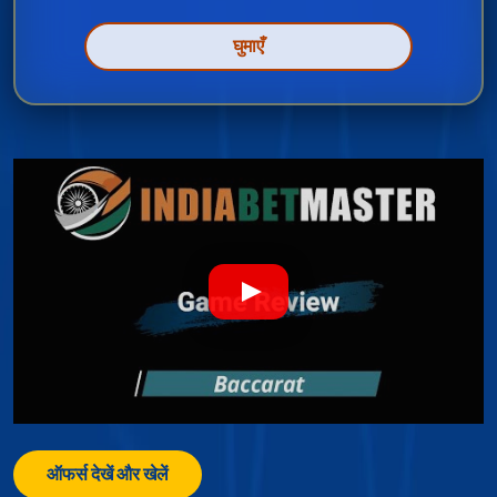
घुमाएँ
ऑफर्स देखें और खेलें