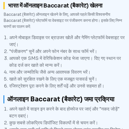
भारत में ऑनलाइन Baccarat (बैकारेट) खेलना
Baccarat (बैकारेट) ऑनलाइन खेलने के लिए, आपको पहले किसी विश्वसनीय
Baccarat (बैकारेट) प्लेटफॉर्म या वेबसाइट पर पंजीकरण करना होगा। इसके लिए निम्न
चरणों का पालन करें:
अपने मोबाइल डिवाइस पर ब्राउजर खोलें और गेमिंग प्लेटफॉर्म वेबसाइट पर
जाएं।
"पंजीकरण" चुनें और अपने फोन नंबर के साथ फॉर्म भरें।
आपको एक SMS में वेरिफिकेशन कोड भेजा जाएगा। दिए गए स्थान पर
कोड दर्ज कर खाते को मान्य करें।
नाम और जन्मतिथि जैसे अन्य आवश्यक विवरण भरें।
खाते को सुरक्षित रखने के लिए एक मजबूत पासवर्ड चुनें।
रजिस्ट्रेशन पूरा करने के लिए शर्तें पढ़ें और उनसे सहमत हों।
ऑनलाइन Baccarat (बैकारेट) जमा प्रक्रिया
अपने खाते में साइन इन करने के बाद होमपेज पर जाएं और "नकद जोड़ें"
बटन दबाएं।
कुछ सबसे लोकप्रिय डिपॉजिट विकल्पों में से चयन करें।