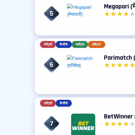
Megapari (मे
5
★
★
★
★
स्पोर्ट्स
कैसीनो
स्लॉट्स
एविएटर
Parimatch (
6
★
★
★
★
स्पोर्ट्स
कैसीनो
BetWinner (
7
★
★
★
★