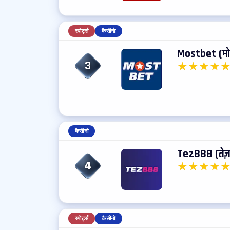
स्पोर्ट्स
कैसीनो
Mostbet (मोस
3
★
★
★
★
कैसीनो
Tez888 (तेज
4
★
★
★
★
स्पोर्ट्स
कैसीनो