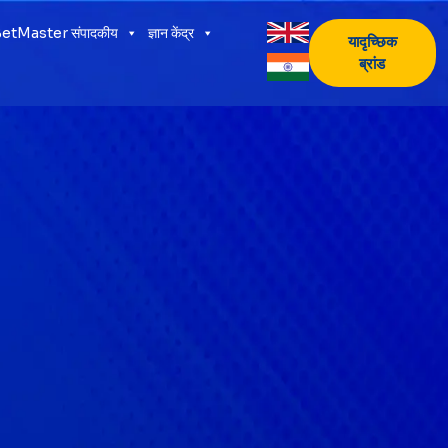
etMaster संपादकीय
ज्ञान केंद्र
यादृच्छिक
ब्रांड