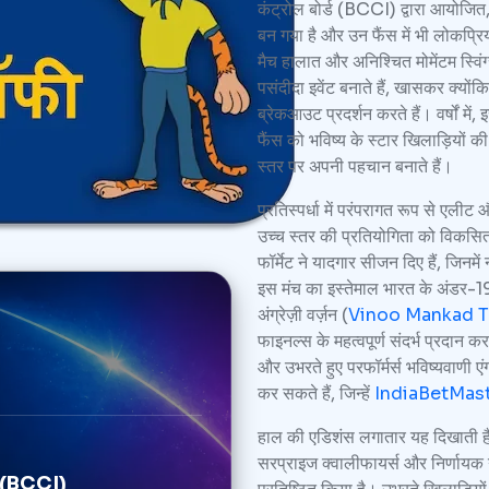
कंट्रोल बोर्ड (BCCI) द्वारा आयोजित, य
बन गया है और उन फैंस में भी लोकप्रिय 
मैच हालात और अनिश्चित मोमेंटम स्विंग्
पसंदीदा इवेंट बनाते हैं, खासकर क्योंकि
ब्रेकआउट प्रदर्शन करते हैं। वर्षों में
फैंस को भविष्य के स्टार खिलाड़ियों क
स्तर पर अपनी पहचान बनाते हैं।
प्रतिस्पर्धा में परंपरागत रूप से एलीट 
उच्च स्तर की प्रतियोगिता को विकसित
फॉर्मेट ने यादगार सीजन दिए हैं, जिनम
इस मंच का इस्तेमाल भारत के अंडर-19
अंग्रेज़ी वर्ज़न (
Vinoo Mankad T
फाइनल्स के महत्वपूर्ण संदर्भ प्रदान कर
और उभरते हुए परफॉर्मर्स भविष्यवाणी एं
कर सकते हैं, जिन्हें
IndiaBetMas
हाल की एडिशंस लगातार यह दिखाती हैं क
सरप्राइज क्वालीफायर्स और निर्णायक न
र्ड (BCCI)