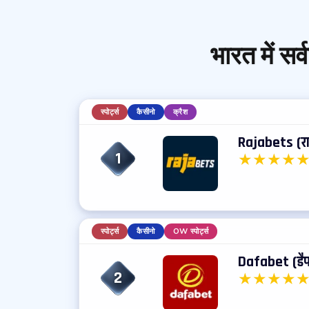
भारत में सर्व
स्पोर्ट्स
कैसीनो
क्रैश
Rajabets (रा
1
★
★
★
★
स्पोर्ट्स
कैसीनो
OW स्पोर्ट्स
Dafabet (डैफ
2
★
★
★
★