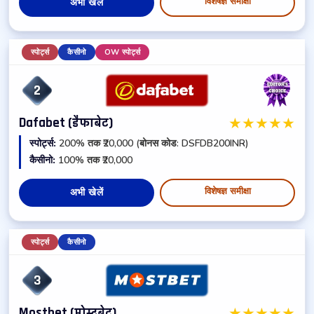
विशेषज्ञ समीक्षा
अभी खेलें
स्पोर्ट्स
कैसीनो
OW स्पोर्ट्स
2
★
★
★
★
★
Dafabet (डैफाबेट)
स्पोर्ट्स:
200% तक ₹20,000 (बोनस कोड: DSFDB200INR)
कैसीनो:
100% तक ₹20,000
विशेषज्ञ समीक्षा
अभी खेलें
स्पोर्ट्स
कैसीनो
3
★
★
★
★
★
Mostbet (मोस्टबेट)