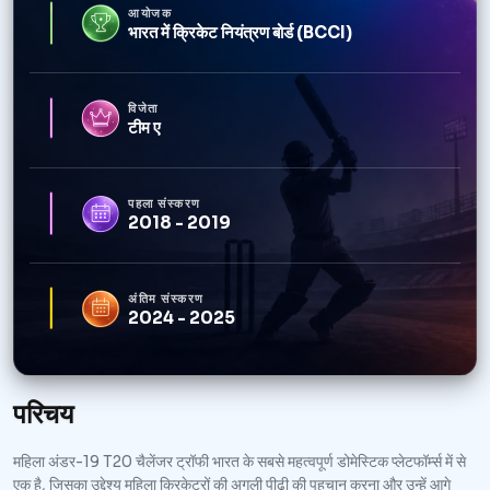
आयोजक
भारत में क्रिकेट नियंत्रण बोर्ड (BCCI)
विजेता
टीम ए
पहला संस्करण
2018 - 2019
अंतिम संस्करण
2024 - 2025
परिचय
महिला अंडर-19 T20 चैलेंजर ट्रॉफी भारत के सबसे महत्वपूर्ण डोमेस्टिक प्लेटफॉर्म्स में से
एक है, जिसका उद्देश्य महिला क्रिकेटरों की अगली पीढ़ी की पहचान करना और उन्हें आगे