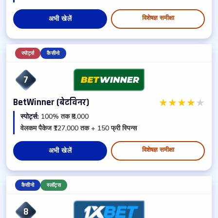
विशेषज्ञ समीक्षा
अभी खेलें
स्पोर्ट्स
कैसीनो
7
★
★
★
★
★
BetWinner (बेटविनर)
स्पोर्ट्स:
100% तक ₹8,000
वेलकम पैकेज ₹127,000 तक + 150 फ्री स्पिन्स
विशेषज्ञ समीक्षा
अभी खेलें
कैसीनो
स्लॉट्स
8