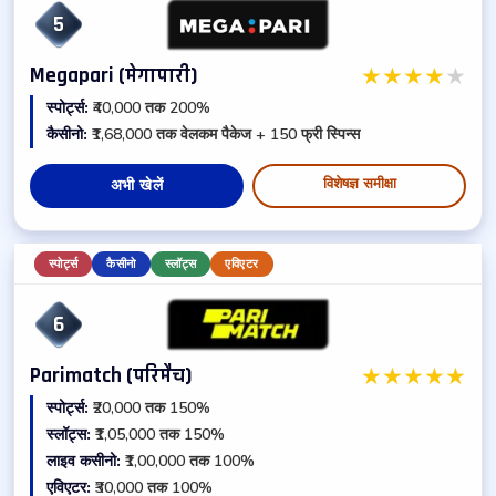
5
★
★
★
★
★
Megapari (मेगापारी)
स्पोर्ट्स:
₹40,000 तक 200%
कैसीनो:
₹1,68,000 तक वेलकम पैकेज + 150 फ्री स्पिन्स
विशेषज्ञ समीक्षा
अभी खेलें
स्पोर्ट्स
कैसीनो
स्लॉट्स
एविएटर
6
★
★
★
★
★
Parimatch (परिमैच)
स्पोर्ट्स:
₹20,000 तक 150%
स्लॉट्स:
₹1,05,000 तक 150%
लाइव कसीनो:
₹1,00,000 तक 100%
एविएटर:
₹30,000 तक 100%