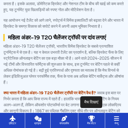
करता है। इसके अलावा, डोमेस्टिक क्रिकेट और नेशनल टीम के बीच की खाई को कम करते
हुए, यह टूर्नामेंट युवा खिलाड़ियों को स्पष्ट गोल और मोटिवेशन देता है।
यह आयोजन नई टैलेंट को आगे लाने, स्पोर्ट्स में विमेंस इक्वालिटी को बढ़ावा देने और भारत में
क्रिकेट के समग्र विकास को सपोर्ट करने में अपनी अहम भूमिका निभाता है।
महिला अंडर-19 T20 चैलेंजर ट्रॉफी पर दांव लगाएं
महिला अंडर-19 T20 चैलेंजर ट्रॉफी, भारतीय विमेंस क्रिकेट के सबसे प्रत्याशित
टूर्नामेंट्स में से एक है। यह न केवल उभरती टैलेंट का प्रदर्शन है, बल्कि क्रिकेट फैंस के लिए
स्ट्रैटेजिक ऑनलाइन बेटिंग का एक बड़ा मौका भी है। आने वाले 2024-2025 सीजन में
नई टीमों और विस्तारित फॉर्मेट्स की शुरुआत के साथ, इस टूर्नामेंट पर बेटिंग पहले से कहीं
अधिक रोमांचक हो गई है। बढ़ी हुई प्रतिस्पर्धा और दृश्यता का मतलब है कि मैच विनर्स से
लेकर इंडिविजुअल प्लेयर परफॉर्मेंस तक, फैंस के पास अब अधिक बेटिंग मार्केट्स और ऑप्शंस
हैं।
क्या भारत में महिला अंडर-19 T20 चैलेंजर ट्रॉफी पर बेटिंग वैध है?
जवाब इस बात पर
निर्भर करता है कि आप किस राज्य में रहते हैं। हालांकि भारत में ऑनलाइन बेटिंग के नियम
मैच दिखाएं
अलग-अलग हैं, लेकिन ऑफशोर प्लेटफॉर्म्स पर बेट लगाना कई लोगों के लिए एक लोकप्रिय
और कानूनी विकल्प है। 1867 का पब्लिक गैंबलिंग एक्ट सीधे तौर पर ऑनलाइन बेटिंग को
कवर नहीं करता, जिससे क्रिकेट फैंस को इंटरनेशनल साइट्स पर लीगल तरीके से बेट लगाने
की अनुमति मिलती है। बस यह सुनिश्चित करें कि आप एक भरोसेमंद प्लेटफॉर्म चुनें, जिनमें से
एविएटर
ब्रांड्स
संपादकीय
मैच सेंटर
मेन्यू