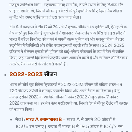
मजबूत उपस्थिति मिली। स्ट्रक्चर में छह लीग मैच, तीसरे स्थान के लिए प्लेऑफ और
फाइनल शामिल थे, जिससे ऑनलाइन बेटर्स को पूरे हफ्ते के फॉर्म ट्रेंड्स, मैच ऑड्स
मूवमेंट और स्पष्ट प्रेडिक्शन एंगल्स का फायदा मिला।
टीम A ने फाइनल में टीम C को 24 रनों से हराकर चैंपियनशिप हासिल की, ऐसे हफ्ते को
कैप करते हुए जिसमें कई युवा प्लेयर्स ने शानदार ऑल-राउंड परफॉर्मेंस दी। इस इवेंट ने
भारत में महिला क्रिकेट की पाथवे में अपनी अहम भूमिका को और मजबूत किया, बेहतर
स्ट्रीमिंग विजिबिलिटी और टैलेंट स्काउट्स की बढ़ती रुचि के साथ। 2024‑2025
एडिशन ने चैलेंजर ट्रॉफी की भूमिका को हाई-प्रेशर प्लेटफॉर्म के रूप में फिर से साबित
किया, जहां उभरते क्रिकेटर्स राष्ट्रीय ध्यान आकर्षित करते हैं और सीनियर डोमेस्टिक व
अंतर्राष्ट्रीय अवसरों की ओर गति बनाते हैं।
2022-2023
सीजन
भारत की शीर्ष युवा विमेंस क्रिकेटर्स ने 2022-2023 सीजन की महिला अंडर-19
T20 चैलेंजर ट्रॉफी में शानदार प्रदर्शन किया और अपने टैलेंट को दिखाया। वीनू
मांकड़ ट्रॉफी 2022 का आखिरी सीजन 1 नवंबर 2022 से शुरू होकर 7 नवंबर
2022 तक चला था। हर मैच बेहद प्रतिस्पर्धी था, जिसने देश में मौजूद टैलेंट की गहराई
को उजागर किया।
मैच 1:
भारत A बनाम भारत B
- भारत A ने अपने 20 ओवरों में
103/6 रन बनाए। जवाब में भारत B ने 19.5 ओवर में 104/7 रन