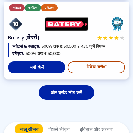
स्पोर्ट्स
स्लॉट्स
एविएटर
10
★
★
★
★
★
Batery (बैटरी)
स्पोर्ट्स & स्लॉट्स:
500% तक ₹1,50,000 + 430 फ्री स्पिन्स
एविएटर:
500% तक ₹1,50,000
विशेषज्ञ समीक्षा
अभी खेलें
और ब्रांड लोड करें
चालू सीजन
पिछले सीज़न
इतिहास और
संरचना