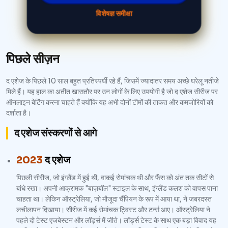
विशेषज्ञ समीक्षा
पिछले सीज़न
द एशेज के पिछले 10 साल बहुत प्रतिस्पर्धी रहे हैं, जिसमें ज्यादातर समय अच्छे घरेलू नतीजे
मिले हैं। यह हाल का अतीत खासतौर पर उन लोगों के लिए उपयोगी है जो द एशेज सीरीज पर
ऑनलाइन बेटिंग करना चाहते हैं क्योंकि यह अभी दोनों टीमों की ताकत और कमजोरियों को
दर्शाता है।
द एशेज संस्करणों से आगे
2023
द एशेज
पिछली सीरीज, जो इंग्लैंड में हुई थी, वाकई रोमांचक थी और फैंस को अंत तक सीटों से
बांधे रखा। अपनी आक्रामक "बाज़बॉल" स्टाइल के साथ, इंग्लैंड कलश को वापस पाना
चाहता था। लेकिन ऑस्ट्रेलिया, जो मौजूदा चैंपियन के रूप में आया था, ने जबरदस्त
लचीलापन दिखाया। सीरीज में कई रोमांचक ट्विस्ट और टर्न्स आए। ऑस्ट्रेलिया ने
पहले दो टेस्ट एजबेस्टन और लॉर्ड्स में जीते। लॉर्ड्स टेस्ट के साथ एक बड़ा विवाद यह