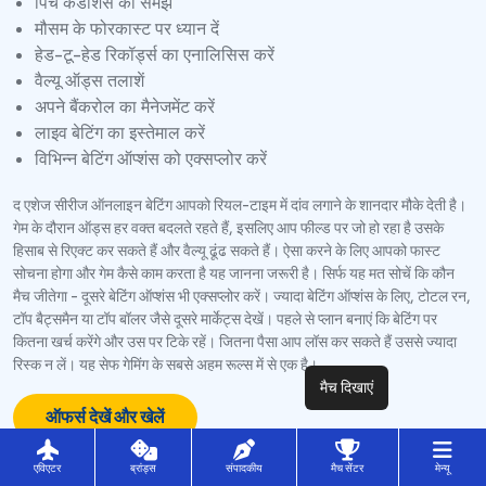
पिच कंडीशंस को समझें
मौसम के फोरकास्ट पर ध्यान दें
हेड-टू-हेड रिकॉर्ड्स का एनालिसिस करें
वैल्यू ऑड्स तलाशें
अपने बैंकरोल का मैनेजमेंट करें
लाइव बेटिंग का इस्तेमाल करें
विभिन्न बेटिंग ऑप्शंस को एक्सप्लोर करें
द एशेज सीरीज ऑनलाइन बेटिंग आपको रियल-टाइम में दांव लगाने के शानदार मौके देती है।
गेम के दौरान ऑड्स हर वक्त बदलते रहते हैं, इसलिए आप फील्ड पर जो हो रहा है उसके
हिसाब से रिएक्ट कर सकते हैं और वैल्यू ढूंढ सकते हैं। ऐसा करने के लिए आपको फास्ट
सोचना होगा और गेम कैसे काम करता है यह जानना जरूरी है। सिर्फ यह मत सोचें कि कौन
मैच जीतेगा - दूसरे बेटिंग ऑप्शंस भी एक्सप्लोर करें। ज्यादा बेटिंग ऑप्शंस के लिए, टोटल रन,
टॉप बैट्समैन या टॉप बॉलर जैसे दूसरे मार्केट्स देखें। पहले से प्लान बनाएं कि बेटिंग पर
कितना खर्च करेंगे और उस पर टिके रहें। जितना पैसा आप लॉस कर सकते हैं उससे ज्यादा
रिस्क न लें। यह सेफ गेमिंग के सबसे अहम रूल्स में से एक है।
मैच दिखाएं
ऑफर्स देखें और खेलें
क्या
आप
जानते हैं
एविएटर
ब्रांड्स
संपादकीय
मैच सेंटर
मेन्यू