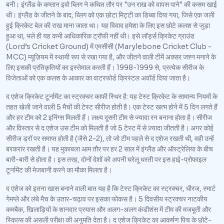
बनी। इंग्लैंड के कप्तान इवो ब्लिग ने कथित तौर पर "उन राख को वापस पाने" की कसम खाई
थी। इंग्लैंड के जीतने के बाद, ब्लिग को एक छोटा मिट्टी का डिब्बा दिया गया, जिसे एक जली
हुई क्रिकेट बेल की राख माना जाता था। यह विवाद हमेशा के लिए इस छोटे कलश से जुड़ा
हुआ था, भले ही यह कभी आधिकारिक ट्रॉफी नहीं थी। इसे लॉर्ड्स क्रिकेट ग्राउंड
(Lord’s Cricket Ground) में एमसीसी (Marylebone Cricket Club -
MCC) म्यूज़ियम में स्थायी रूप से रखा गया है, और जीतने वाली टीमें अक्सर जश्न मनाने के
लिए इसकी प्रतिकृतियों का इस्तेमाल करती हैं। 1998-1999 से, प्रत्येक सीरीज के
विजेताओं को एक कलश के आकार का वाटरफोर्ड क्रिस्टल अवॉर्ड दिया जाता है।
द एशेज क्रिकेट टूर्नामेंट का स्ट्रक्चर काफी स्थिर है: यह टेस्ट क्रिकेट के सामान्य नियमों के
तहत खेली जाने वाली 5 मैचों की टेस्ट सीरीज होती है। एक टेस्ट खत्म होने में 5 दिन लगते हैं
और हर टीम को 2 इनिंग्स मिलती हैं। लक्ष्य दूसरी टीम से ज्यादा रन बनाना होता है। सीरीज
और विस्तार से द एशेज उस टीम को मिलती है जो 5 टेस्ट में से ज़्यादा जीतती है। अगर कोई
सीरीज ड्रॉ पर समाप्त होती है (जैसे 2-2), तो जो टीम पहले से द एशेज रखती थी, वही उन्हें
बरकरार रखती है। यह मुकाबला आम तौर पर हर 2 साल में इंग्लैंड और ऑस्ट्रेलिया के बीच
बारी-बारी से होता है। इस तरह, दोनों देशों को अपनी घरेलू धरती पर इस हाई-प्रोफाइल
टूर्नामेंट की मेजबानी करने का मौका मिलता है।
द एशेज को इतना खास बनाने वाली बात यह है कि टेस्ट क्रिकेट का स्ट्रक्चर, धीरज, स्मार्ट
गेमप्ले और लंबे मैच के उतार-चढ़ाव पर इसका फोकस है। 5 दिवसीय स्ट्रक्चर नाटकीय
कमबैक, खिलाड़ियों के शानदार प्रयास और अलग-अलग कंडीशंस में टीम की मजबूती और
स्किल्स की असली परीक्षा की अनुमति देता है। द एशेज क्रिकेट का आकर्षण पिच के छोटे-