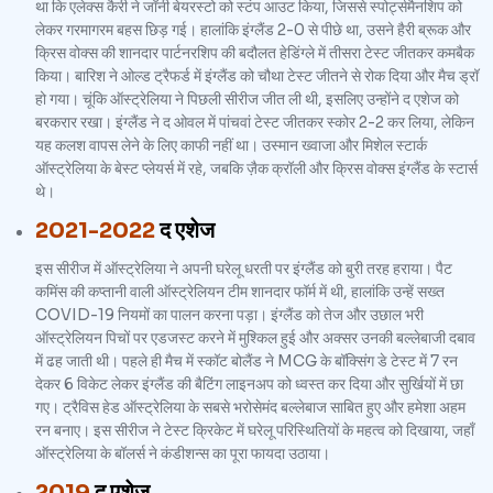
था कि एलेक्स कैरी ने जॉनी बेयरस्टो को स्टंप आउट किया, जिससे स्पोर्ट्समैनशिप को
लेकर गरमागरम बहस छिड़ गई। हालांकि इंग्लैंड 2-0 से पीछे था, उसने हैरी ब्रूक और
क्रिस वोक्स की शानदार पार्टनरशिप की बदौलत हेडिंग्ले में तीसरा टेस्ट जीतकर कमबैक
किया। बारिश ने ओल्ड ट्रैफर्ड में इंग्लैंड को चौथा टेस्ट जीतने से रोक दिया और मैच ड्रॉ
हो गया। चूंकि ऑस्ट्रेलिया ने पिछली सीरीज जीत ली थी, इसलिए उन्होंने द एशेज को
बरकरार रखा। इंग्लैंड ने द ओवल में पांचवां टेस्ट जीतकर स्कोर 2-2 कर लिया, लेकिन
यह कलश वापस लेने के लिए काफी नहीं था। उस्मान ख्वाजा और मिशेल स्टार्क
ऑस्ट्रेलिया के बेस्ट प्लेयर्स में रहे, जबकि ज़ैक क्रॉली और क्रिस वोक्स इंग्लैंड के स्टार्स
थे।
2021-2022
द एशेज
इस सीरीज में ऑस्ट्रेलिया ने अपनी घरेलू धरती पर इंग्लैंड को बुरी तरह हराया। पैट
कमिंस की कप्तानी वाली ऑस्ट्रेलियन टीम शानदार फॉर्म में थी, हालांकि उन्हें सख्त
COVID-19 नियमों का पालन करना पड़ा। इंग्लैंड को तेज और उछाल भरी
ऑस्ट्रेलियन पिचों पर एडजस्ट करने में मुश्किल हुई और अक्सर उनकी बल्लेबाजी दबाव
में ढह जाती थी। पहले ही मैच में स्कॉट बोलैंड ने MCG के बॉक्सिंग डे टेस्ट में 7 रन
देकर 6 विकेट लेकर इंग्लैंड की बैटिंग लाइनअप को ध्वस्त कर दिया और सुर्खियों में छा
गए। ट्रैविस हेड ऑस्ट्रेलिया के सबसे भरोसेमंद बल्लेबाज साबित हुए और हमेशा अहम
रन बनाए। इस सीरीज ने टेस्ट क्रिकेट में घरेलू परिस्थितियों के महत्व को दिखाया, जहाँ
ऑस्ट्रेलिया के बॉलर्स ने कंडीशन्स का पूरा फायदा उठाया।
2019
द एशेज