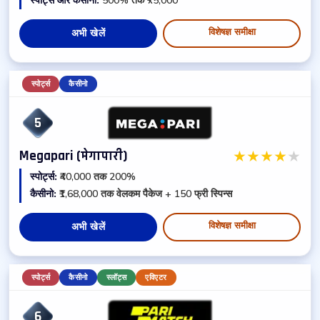
स्पोर्ट्स और कैसीनो:
500% तक ₹75,000
विशेषज्ञ समीक्षा
अभी खेलें
स्पोर्ट्स
कैसीनो
5
★
★
★
★
★
Megapari (मेगापारी)
स्पोर्ट्स:
₹40,000 तक 200%
कैसीनो:
₹1,68,000 तक वेलकम पैकेज + 150 फ्री स्पिन्स
विशेषज्ञ समीक्षा
अभी खेलें
स्पोर्ट्स
कैसीनो
स्लॉट्स
एविएटर
6