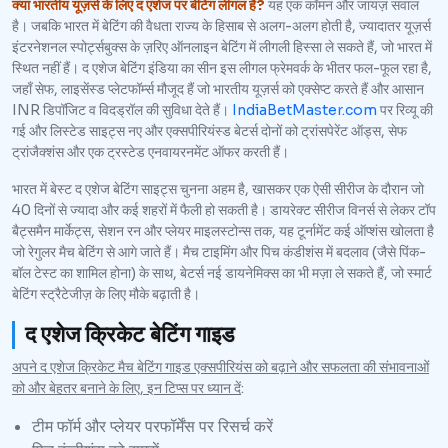
क्या भारतीय यूज़र्स के लिए द एशेज पर बेटिंग लीगल है?
यह एक कॉमन और जायज़ सवाल
है। जबकि भारत में बेटिंग की वैधता राज्य के हिसाब से अलग-अलग होती है, ज्यादातर यूज़र्स
इंटरनेशनल स्पोर्ट्सबुक्स के ज़रिए ऑनलाइन बेटिंग में लीगली हिस्सा ले सकते हैं, जो भारत में
स्थित नहीं हैं। द एशेज बेटिंग इंडिया का सीन इस लीगल फ्रेमवर्क के भीतर फल-फूल रहा है,
जहाँ सेफ, लाइसेंस्ड प्लेटफॉर्म्स मौजूद हैं जो भारतीय यूज़र्स को एक्सेप्ट करते हैं और आसान
INR डिपॉजिट व विदड्रॉल की सुविधा देते हैं।
IndiaBetMaster.com
पर रिव्यू की
गई और लिस्टेड साइट्स नए और एक्सपीरियंस्ड बेटर्स दोनों को ट्रांसपेरेंट ऑड्स, सेफ
ट्रांजैक्शंस और एक ट्रस्टेड एनवायरनमेंट ऑफर करती हैं।
भारत में बेस्ट द एशेज बेटिंग साइट्स चुनना अहम है, खासकर एक ऐसी सीरीज के दौरान जो
40 दिनों से ज्यादा और कई शहरों में फैली हो सकती है। डायरेक्ट सीरीज विनर्स से लेकर टॉप
बैट्समैन मार्केट्स, सेशन रन और प्लेयर माइलस्टोन्स तक, यह टूर्नामेंट कई ऑप्शंस खोलता है
जो रेगुलर मैच बेटिंग से आगे जाते हैं। मैच टाइमिंग और पिच कंडीशंस में बदलाव (जैसे पिंक-
बॉल टेस्ट का शामिल होना) के साथ, बेटर्स नई डायनेमिक्स का भी मज़ा ले सकते हैं, जो स्मार्ट
बेटिंग स्ट्रैटेजीज़ के लिए मौके बढ़ाती है।
द एशेज क्रिकेट बेटिंग गाइड
अपने द एशेज क्रिकेट मैच बेटिंग गाइड एक्सपीरियंस को बढ़ाने और सफलता की संभावनाओं
को और बेहतर बनाने के लिए, इन टिप्स पर ध्यान दें
:
टीम फॉर्म और प्लेयर परफॉर्मेंस पर रिसर्च करें