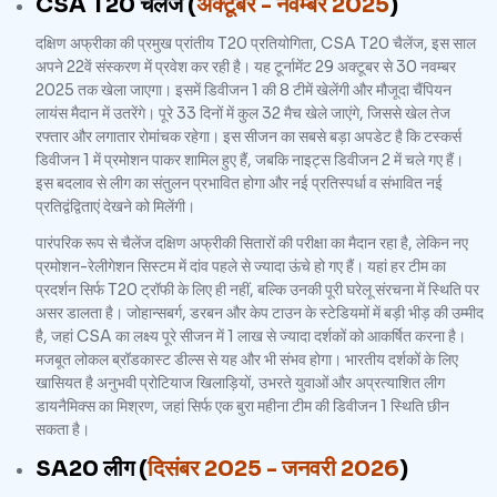
CSA T20 चैलेंज (
अक्टूबर - नवम्बर 2025
)
दक्षिण अफ्रीका की प्रमुख प्रांतीय T20 प्रतियोगिता, CSA T20 चैलेंज, इस साल
अपने 22वें संस्करण में प्रवेश कर रही है। यह टूर्नामेंट 29 अक्टूबर से 30 नवम्बर
2025 तक खेला जाएगा। इसमें डिवीजन 1 की 8 टीमें खेलेंगी और मौजूदा चैंपियन
लायंस मैदान में उतरेंगे। पूरे 33 दिनों में कुल 32 मैच खेले जाएंगे, जिससे खेल तेज
रफ्तार और लगातार रोमांचक रहेगा। इस सीजन का सबसे बड़ा अपडेट है कि टस्कर्स
डिवीजन 1 में प्रमोशन पाकर शामिल हुए हैं, जबकि नाइट्स डिवीजन 2 में चले गए हैं।
इस बदलाव से लीग का संतुलन प्रभावित होगा और नई प्रतिस्पर्धा व संभावित नई
प्रतिद्वंद्विताएं देखने को मिलेंगी।
पारंपरिक रूप से चैलेंज दक्षिण अफ्रीकी सितारों की परीक्षा का मैदान रहा है, लेकिन नए
प्रमोशन-रेलीगेशन सिस्टम में दांव पहले से ज्यादा ऊंचे हो गए हैं। यहां हर टीम का
प्रदर्शन सिर्फ T20 ट्रॉफी के लिए ही नहीं, बल्कि उनकी पूरी घरेलू संरचना में स्थिति पर
असर डालता है। जोहान्सबर्ग, डरबन और केप टाउन के स्टेडियमों में बड़ी भीड़ की उम्मीद
है, जहां CSA का लक्ष्य पूरे सीजन में 1 लाख से ज्यादा दर्शकों को आकर्षित करना है।
मजबूत लोकल ब्रॉडकास्ट डील्स से यह और भी संभव होगा। भारतीय दर्शकों के लिए
खासियत है अनुभवी प्रोटियाज खिलाड़ियों, उभरते युवाओं और अप्रत्याशित लीग
डायनैमिक्स का मिश्रण, जहां सिर्फ एक बुरा महीना टीम की डिवीजन 1 स्थिति छीन
सकता है।
SA20 लीग (
दिसंबर 2025 - जनवरी 2026
)