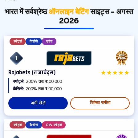
भारत में सर्वश्रेष्ठ
ऑनलाइन बेटिंग
साइट्स - अगस्त
2026
स्पोर्ट्स
कैसीनो
क्रैश
1
★
★
★
★
★
Rajabets (राजाबेट्स)
स्पोर्ट्स:
200% तक ₹1,00,000
कैसिनो:
200% तक ₹1,00,000
विशेषज्ञ समीक्षा
अभी खेलें
स्पोर्ट्स
कैसीनो
OW स्पोर्ट्स