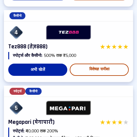
कैसीनो
4
★
★
★
★
★
Tez888 (तेज़888)
स्पोर्ट्स और कैसीनो:
500% तक ₹75,000
विशेषज्ञ समीक्षा
अभी खेलें
स्पोर्ट्स
कैसीनो
5
★
★
★
★
★
Megapari (मेगापारी)
स्पोर्ट्स:
₹40,000 तक 200%