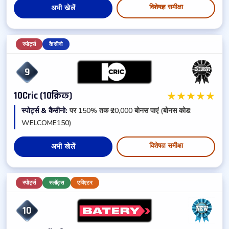
विशेषज्ञ समीक्षा
अभी खेलें
स्पोर्ट्स
कैसीनो
9
★
★
★
★
★
10Cric (10क्रिक)
स्पोर्ट्स & कैसीनो:
पर 150% तक ₹20,000 बोनस पाएं (बोनस कोड:
WELCOME150)
विशेषज्ञ समीक्षा
अभी खेलें
स्पोर्ट्स
स्लॉट्स
एविएटर
10