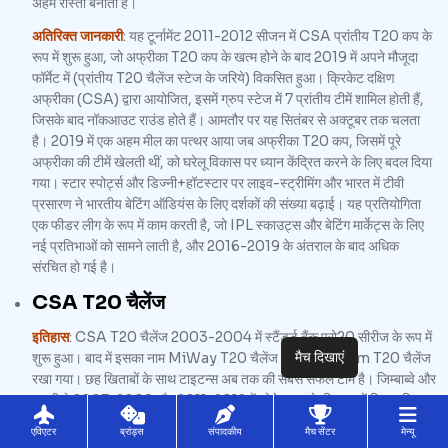
अहम रास्ता बनाता है।
अतिरिक्त जानकारी
: यह टूर्नामेंट 2011-2012 सीजन में CSA प्रांतीय T20 कप के
रूप में शुरू हुआ, जो अफ्रीका T20 कप के खत्म होने के बाद 2019 में अपने मौजूदा
फॉर्मेट में (प्रांतीय T20 चैलेंज स्टेज के जरिये) विकसित हुआ। क्रिकेट दक्षिण
अफ्रीका (CSA) द्वारा आयोजित, इसमें ग्रुप स्टेज में 7 प्रांतीय टीमें शामिल होती हैं,
जिसके बाद नॉकआउट राउंड होते हैं। आमतौर पर यह सितंबर से अक्टूबर तक चलता
है। 2019 में एक अहम मील का पत्थर आया जब अफ्रीका T20 कप, जिसमें पूरे
अफ्रीका की टीमें खेलती थीं, को घरेलू विकास पर ध्यान केंद्रित करने के लिए बदल दिया
गया। स्टार स्पोर्ट्स और डिज्नी+हॉटस्टार पर लाइव-स्ट्रीमिंग और भारत में टीवी
प्रसारण ने भारतीय बेटिंग ऑडियंस के लिए दर्शकों की संख्या बढ़ाई। यह प्रतियोगिता
एक फीडर लीग के रूप में काम करती है, जो IPL स्काउट्स और बेटिंग मार्केट्स के लिए
नई प्रतिभाओं को सामने लाती है, और 2016-2019 के अंतराल के बाद अधिक
संरचित हो गई है।
CSA T20 चैलेंज
इतिहास
: CSA T20 चैलेंज 2003-2004 में स्टैंडर्ड बैंक प्रो20 सीरीज के रूप में
मैच दिखाएं
शुरू हुआ। बाद में इसका नाम MiWay T20 चैलेंज और RamSlam T20 चैलेंज
रखा गया। छह खिताबों के साथ टाइटन्स अब तक की सबसे सफल टीम है। जिम्बाब्वे और
इटली ने 2007-2008 और 2011-2012 में थोड़े समय के लिए इसमें हिस्सा लिया।
यह टूर्नामेंट 2018-2019 में बंद हो गया था, लेकिन बाद में नए फॉर्मेट के साथ वापस
एविएटर
ब्रांड्स
संपादकीय
मैच सेंटर
मेन्यू
आया।