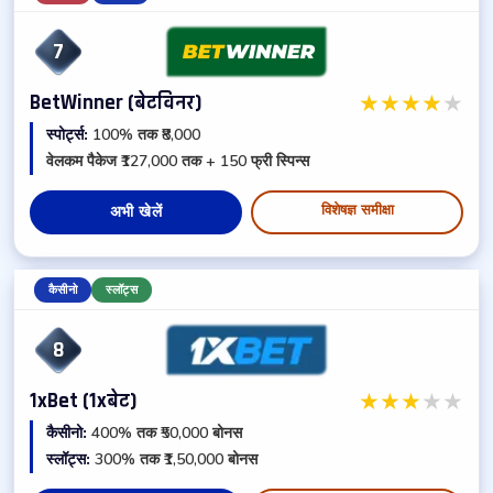
7
★
★
★
★
★
BetWinner (बेटविनर)
स्पोर्ट्स:
100% तक ₹8,000
वेलकम पैकेज ₹127,000 तक + 150 फ्री स्पिन्स
विशेषज्ञ समीक्षा
अभी खेलें
कैसीनो
स्लॉट्स
8
★
★
★
★
★
1xBet (1xबेट)
कैसीनो:
400% तक ₹50,000 बोनस
स्लॉट्स:
300% तक ₹1,50,000 बोनस