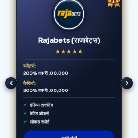
Rajabets (राजाबेट्स)
★
★
★
★
★
स्पोर्ट्स:
200% तक ₹1,00,000
कैसिनो:
200% तक ₹1,00,000
इंडिया टारगेटेड
बेटिंग ऑफर्स
लोकल सपोर्ट
अभी खेलें