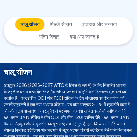
चालू सीजन
पिछले सीज़न
इतिहास और
संरचना
अंतिम विचार
क्या आप जानते हैं
चालू सीजन
अक्टूबर 2026 (2025-2027 WTC के हिस्से के रूप में) के लिए निर्धारित आगामी
वेस्टइंडीज बनाम बांग्लादेश टेस्ट मैच सीरीज उनके बीच होने वाले दिलचस्प मुकाबलों का
प्रतीक है। वेस्टइंडीज ODI और T20I सीरीज के लिए बांग्लादेश का दौरा करेगा, जो
उनकी राइवलरी में एक नया अध्याय जोड़ेगा। यह दौरा अक्टूबर 2025 में शुरू होने वाला है,
और दोनों टीमें बांग्लादेश के घरेलू मैदानों पर अपना दबदबा साबित करने की कोशिश करेंगी।
WI बनाम BAN सीरीज में तीन ODI और तीन T20I शामिल होंगे। WI बनाम BAN
मैच का शेड्यूल और वेन्यू अभी तक पूरी तरह तय नहीं हुए हैं, हालांकि ढाका में शेरे-बांग्ला
नेशनल क्रिकेट स्टेडियम और चटगांव में जहूर अहमद चौधरी स्टेडियम जैसे पारंपरिक स्थल
संभावित दावेदार हैं। यह खंड जारी शेड्यूल के आधार पर बांग्लादेश बनाम वेस्टइंडीज