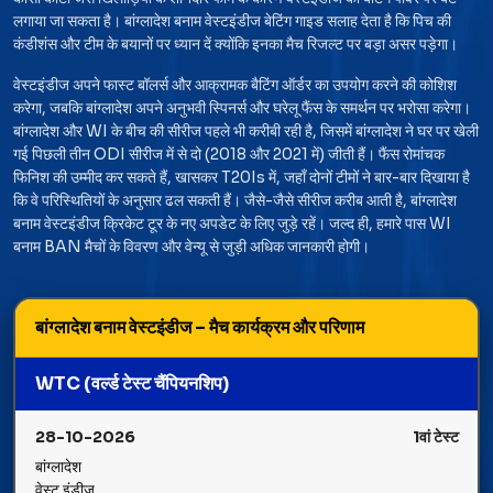
लगाया जा सकता है। बांग्लादेश बनाम वेस्टइंडीज बेटिंग गाइड सलाह देता है कि पिच की
कंडीशंस और टीम के बयानों पर ध्यान दें क्योंकि इनका मैच रिजल्ट पर बड़ा असर पड़ेगा।
वेस्टइंडीज अपने फास्ट बॉलर्स और आक्रामक बैटिंग ऑर्डर का उपयोग करने की कोशिश
करेगा, जबकि बांग्लादेश अपने अनुभवी स्पिनर्स और घरेलू फैंस के समर्थन पर भरोसा करेगा।
बांग्लादेश और WI के बीच की सीरीज पहले भी करीबी रही है, जिसमें बांग्लादेश ने घर पर खेली
गई पिछली तीन ODI सीरीज में से दो (2018 और 2021 में) जीती हैं। फैंस रोमांचक
फिनिश की उम्मीद कर सकते हैं, खासकर T20Is में, जहाँ दोनों टीमों ने बार-बार दिखाया है
कि वे परिस्थितियों के अनुसार ढल सकती हैं। जैसे-जैसे सीरीज करीब आती है, बांग्लादेश
बनाम वेस्टइंडीज क्रिकेट टूर के नए अपडेट के लिए जुड़े रहें। जल्द ही, हमारे पास WI
बनाम BAN मैचों के विवरण और वेन्यू से जुड़ी अधिक जानकारी होगी।
बांग्लादेश बनाम वेस्टइंडीज – मैच कार्यक्रम और परिणाम
WTC (वर्ल्ड टेस्ट चैंपियनशिप)
28-10-2026
1वां टेस्ट
बांग्लादेश
वेस्ट इंडीज