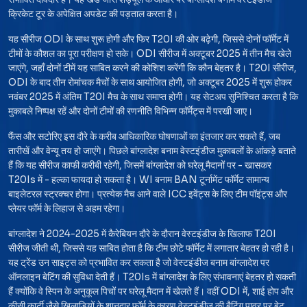
क्रिकेट टूर के अपेक्षित अपडेट की पड़ताल करता है।
यह सीरीज ODI के साथ शुरू होगी और फिर T20I की ओर बढ़ेगी, जिससे दोनों फॉर्मेट में
टीमों के कौशल का पूरा परीक्षण हो सके। ODI सीरीज में अक्टूबर 2025 में तीन मैच खेले
जाएंगे, जहाँ दोनों टीमें यह साबित करने की कोशिश करेंगी कि कौन बेहतर है। T20I सीरीज,
ODI के बाद तीन रोमांचक मैचों के साथ आयोजित होगी, जो अक्टूबर 2025 में शुरू होकर
नवंबर 2025 में अंतिम T20I मैच के साथ समाप्त होगी। यह सेटअप सुनिश्चित करता है कि
मुकाबले निष्पक्ष रहें और दोनों टीमों की रणनीति विभिन्न फॉर्मेट्स में परखी जाए।
फैंस और सटोरिए इस दौरे के करीब आधिकारिक घोषणाओं का इंतजार कर सकते हैं, जब
तारीखें और वेन्यू तय हो जाएंगे। पिछले बांग्लादेश बनाम वेस्टइंडीज मुकाबलों के आंकड़े बताते
हैं कि यह सीरीज काफी करीबी रहेगी, जिसमें बांग्लादेश को घरेलू मैदानों पर - खासकर
T20Is में - हल्का फायदा हो सकता है। WI बनाम BAN टूर्नामेंट फॉर्मेट सामान्य
बाइलेटरल स्ट्रक्चर होगा। प्रत्येक मैच आने वाले ICC इवेंट्स के लिए टीम पॉइंट्स और
प्लेयर फॉर्म के लिहाज से अहम रहेगा।
बांग्लादेश ने 2024-2025 में कैरेबियन दौरे के दौरान वेस्टइंडीज के खिलाफ T20I
सीरीज जीती थी, जिससे यह साबित होता है कि टीम छोटे फॉर्मेट में लगातार बेहतर हो रही है।
यह ट्रेंड उन साइट्स को प्रभावित कर सकता है जो वेस्टइंडीज बनाम बांग्लादेश पर
ऑनलाइन बेटिंग की सुविधा देती हैं। T20Is में बांग्लादेश के लिए संभावनाएं बेहतर हो सकती
हैं क्योंकि वे स्पिन के अनुकूल पिचों पर घरेलू मैदान में खेलते हैं। वहीं ODI में, शाई होप और
कीसी कार्टी जैसे खिलाड़ियों के शानदार फॉर्म के कारण वेस्टइंडीज की बैटिंग पावर पर बेट