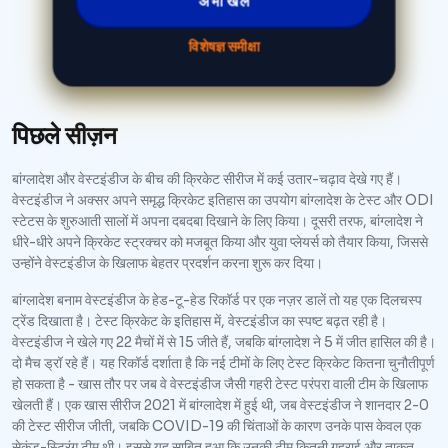
विशेषज्ञ समीक्षा
पिछले सीज़न
बांग्लादेश और वेस्टइंडीज के बीच की क्रिकेट सीरीज में कई उतार-चढ़ाव देखे गए हैं।
वेस्टइंडीज ने अक्सर अपने समृद्ध क्रिकेट इतिहास का उपयोग बांग्लादेश के टेस्ट और ODI
स्टेटस के शुरुआती सालों में अपना दबदबा दिखाने के लिए किया। दूसरी तरफ, बांग्लादेश ने
धीरे-धीरे अपने क्रिकेट स्ट्रक्चर को मजबूत किया और युवा प्लेयर्स को तैयार किया, जिससे
उन्होंने वेस्टइंडीज के खिलाफ बेहतर प्रदर्शन करना शुरू कर दिया।
बांग्लादेश बनाम वेस्टइंडीज के हेड-टू-हेड रिकॉर्ड पर एक नज़र डालें तो यह एक दिलचस्प
ट्रेंड दिखाता है। टेस्ट क्रिकेट के इतिहास में, वेस्टइंडीज का स्पष्ट बढ़त रही है।
वेस्टइंडीज ने खेले गए 22 मैचों में से 15 जीते हैं, जबकि बांग्लादेश ने 5 में जीत हासिल की है।
दो मैच ड्रॉ रहे हैं। यह रिकॉर्ड दर्शाता है कि नई टीमों के लिए टेस्ट क्रिकेट कितना चुनौतीपूर्ण
हो सकता है - खास तौर पर जब वे वेस्टइंडीज जैसी गहरी टेस्ट परंपरा वाली टीम के खिलाफ
खेलती हैं। एक खास सीरीज 2021 में बांग्लादेश में हुई थी, जब वेस्टइंडीज ने शानदार 2-0
की टेस्ट सीरीज जीती, जबकि COVID-19 की चिंताओं के कारण उनके पास केवल एक
सेकंड-स्ट्रिंग टीम थी। इससे यह साबित हुआ कि उनकी टीम कितनी गहराई और ताकत