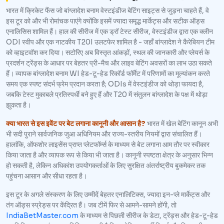
भारत में क्रिकेट फैंस जो बांग्लादेश बनाम वेस्टइंडीज बेटिंग साइट्स से जुड़ना चाहते हैं, वे
इस टूर को और भी रोमांचक पाएंगे क्योंकि इसमें ज्यादा समृद्ध मार्केट्स और सटीक ऑड्स
एनालिसिस शामिल हैं। हाल की सीरीज में एक ड्रॉ टेस्ट सीरीज, वेस्टइंडीज द्वारा एक क्लीन
ODI स्वीप और एक नाटकीय T20I उलटफेर शामिल है - जहाँ बांग्लादेश ने कैरेबियन टीम
को व्हाइटवॉश कर दिया। सटोरिए अब विस्तृत आंकड़ों, स्थल की जानकारी और प्लेयर्स के
प्रदर्शन ट्रेंड्स के आधार पर बेहतर प्री-मैच और लाइव बेटिंग अवसरों का लाभ उठा सकते
हैं। व्यापक बांग्लादेश बनाम WI हेड-टू-हेड रिकॉर्ड फॉर्मेट में परिणामों का मूल्यांकन करते
समय एक स्पष्ट संदर्भ फ्रेम प्रदान करता है; ODIs में वेस्टइंडीज को थोड़ा फायदा है,
जबकि टेस्ट मुकाबले प्रतिस्पर्धी बने हुए हैं और T20 में संतुलन बांग्लादेश के पक्ष में थोड़ा
झुकता है।
क्या भारत से इस इवेंट पर बेट लगाना कानूनी और आसान है?
भारत में खेल बेटिंग कानून अभी
भी सदी पुराने सार्वजनिक जुआ अधिनियम और राज्य-स्तरीय नियमों द्वारा संचालित हैं।
हालांकि, ऑफशोर लाइसेंस प्राप्त प्लेटफॉर्म्स के माध्यम से बेट लगाना आम तौर पर स्वीकार
किया जाता है और व्यापक रूप से किया भी जाता है। कानूनी स्पष्टता क्षेत्र के अनुसार भिन्न
हो सकती है, लेकिन अधिकांश उपयोगकर्ताओं के लिए सुरक्षित अंतर्राष्ट्रीय बुकमेकर तक
पहुंचना आसान और सीधा रहता है।
इस टूर के अगले संस्करण के लिए उम्मीदें बेहतर एनालिटिक्स, ज्यादा इन-प्ले मार्केट्स और
तंग ऑड्स स्प्रेड्स पर केंद्रित हैं। जब टीमें फिर से आमने-सामने होंगी, तो
IndiaBetMaster.com
के माध्यम से पिछली सीरीज के डेटा, ट्रेंड्स और हेड-टू-हेड