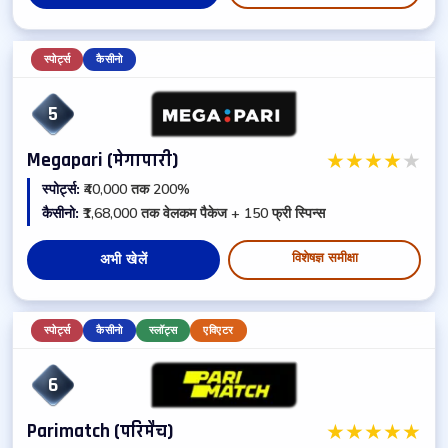
स्पोर्ट्स
कैसीनो
5
★
★
★
★
★
Megapari (मेगापारी)
स्पोर्ट्स:
₹40,000 तक 200%
कैसीनो:
₹1,68,000 तक वेलकम पैकेज + 150 फ्री स्पिन्स
विशेषज्ञ समीक्षा
अभी खेलें
स्पोर्ट्स
कैसीनो
स्लॉट्स
एविएटर
6
★
★
★
★
★
Parimatch (परिमैच)