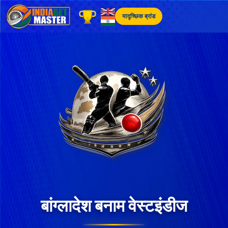
Skip
to
यादृच्छिक ब्रांड
content
बांग्लादेश बनाम वेस्टइंडीज