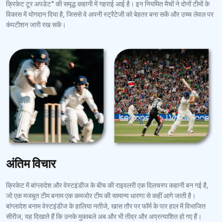
क्रिकेट टूर अपडेट" की समृद्ध कहानी में गहराई आई है। इन नियमित मैचों ने दोनों टीमों के
विकास में योगदान दिया है, जिससे वे अपनी स्ट्रैटेजी को बेहतर बना सकें और उच्च लेवल पर
कंपटीशन जारी रख सकें।
अंतिम विचार
क्रिकेट में बांग्लादेश और वेस्टइंडीज के बीच की राइवलरी एक दिलचस्प कहानी बन गई है,
जो एक मजबूत टीम बनाम एक कमजोर टीम की सामान्य धारणा से कहीं आगे जाती है।
बांग्लादेश बनाम वेस्टइंडीज के हालिया नतीजे, खास तौर पर फॉर्म के पार हाल में विभाजित
सीरीज, यह दिखाते हैं कि उनके मुकाबले अब और भी तीव्र और अप्रत्याशित हो गए हैं।